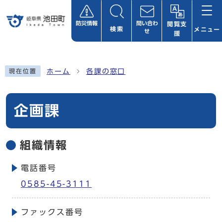
ページの先頭です
防災情報
問い合わ
閲覧支
検索
メニュー
せ
援
ここから本文です
ホーム
各課の窓口
現在位置
企画課
組織情報
電話番号
0585-45-3111
ファックス番号