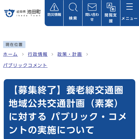
ページの先頭です
防災情報
問い合わ
閲覧支
検索
メニュー
せ
援
ここから本文です
現在位置
ホーム
行政情報
政策・計画
パブリックコメント
【募集終了】養老線交通圏
地域公共交通計画（素案）
に対する パブリック・コメ
ントの実施について