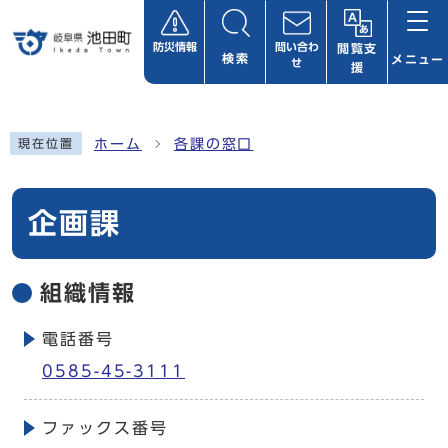
ページの先頭です
防災情報
問い合わ
閲覧支
検索
メニュー
せ
援
ここから本文です
ホーム
各課の窓口
現在位置
企画課
組織情報
電話番号
0585-45-3111
ファックス番号