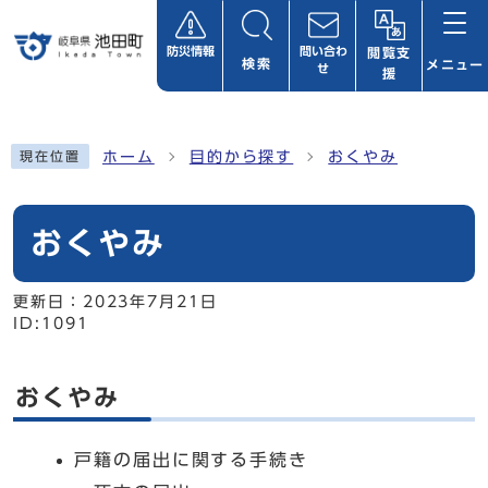
ページの先頭です
防災情報
問い合わ
閲覧支
検索
メニュー
せ
援
ここから本文です
ホーム
目的から探す
おくやみ
現在位置
おくやみ
更新日：
2023年7月21日
ID:1091
おくやみ
戸籍の届出に関する手続き