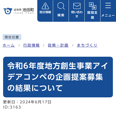
ページの先頭です
防災情報
問い合わ
閲覧支
検索
メニュー
せ
援
ここから本文です
現在位置
ホーム
行政情報
政策・計画
まちづくり
令和6年度地方創生事業アイ
デアコンペの企画提案募集
の結果について
更新日：
2024年6月17日
ID:3163