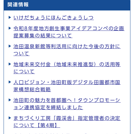
関連情報
いけだちょうにほんごきょうしつ
令和8年度地方創生事業アイデアコンペの企画
提案募集の結果について
池田温泉新館等利活用に向けた今後の方針に
ついて
地域未来交付金（地域未来推進型）の活用等
について
人口ビジョン・池田町版デジタル田園都市国
家構想総合戦略
池田町の魅力を首都圏へ！タウンプロモーシ
ョン連携協定を締結しました
まちづくり工房「霞渓舎」指定管理者の決定
について【第4期】