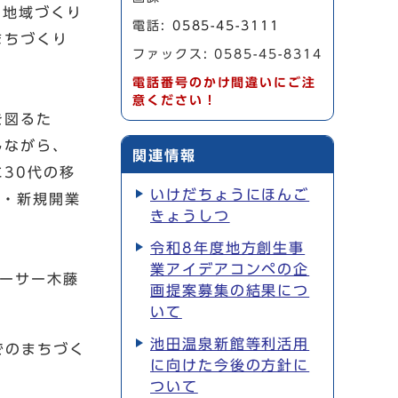
、地域づくり
電話:
0585-45-3111
まちづくり
ファックス: 0585-45-8314
電話番号のかけ間違いにご注
意ください！
を図るた
しながら、
関連情報
30代の移
いけだちょうにほんご
致・新規開業
きょうしつ
令和8年度地方創生事
業アイデアコンペの企
ューサー木藤
画提案募集の結果につ
いて
池田温泉新館等利活用
でのまちづく
に向けた今後の方針に
ついて