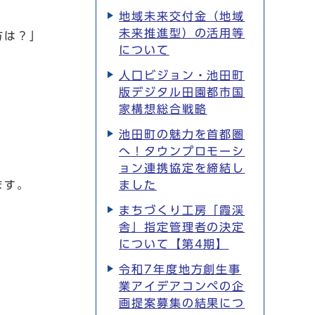
地域未来交付金（地域
未来推進型）の活用等
方は？」
について
人口ビジョン・池田町
版デジタル田園都市国
家構想総合戦略
池田町の魅力を首都圏
へ！タウンプロモーシ
ョン連携協定を締結し
ます。
ました
まちづくり工房「霞渓
舎」指定管理者の決定
について【第4期】
令和7年度地方創生事
業アイデアコンペの企
画提案募集の結果につ