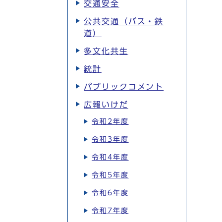
交通安全
公共交通（バス・鉄
道）
多文化共生
統計
パブリックコメント
広報いけだ
令和2年度
令和3年度
令和4年度
令和5年度
令和6年度
令和7年度