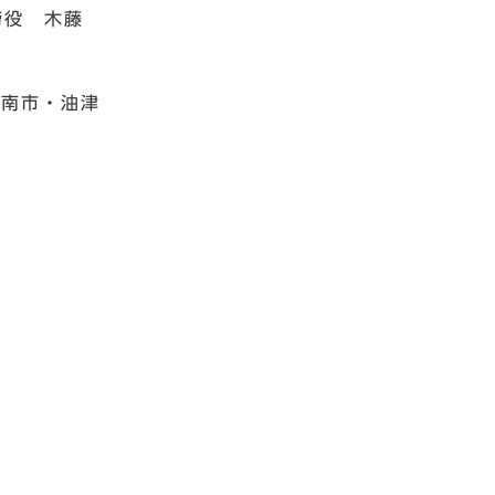
締役 木藤
日南市・油津