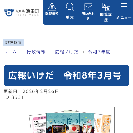
ページの先頭です
防災情報
問い合わ
閲覧支
検索
メニュー
せ
援
ここから本文です
現在位置
ホーム
行政情報
広報いけだ
令和7年度
広報いけだ 令和8年3月号
更新日：
2026年2月26日
ID:3531