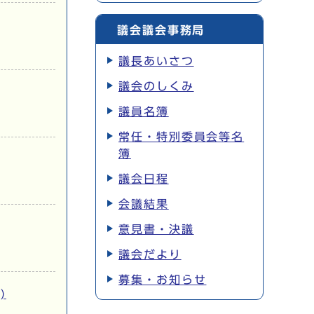
議会議会事務局
議長あいさつ
議会のしくみ
議員名簿
常任・特別委員会等名
簿
議会日程
会議結果
意見書・決議
議会だより
募集・お知らせ
)