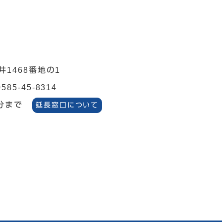
井1468番地の1
0585-45-8314
分まで
延長窓口について