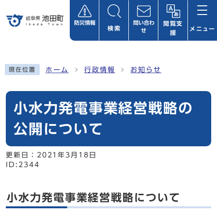
ページの先頭です
防災情報
問い合わ
閲覧支
検索
メニュー
せ
援
ここから本文です
ホーム
行政情報
お知らせ
現在位置
小水力発電事業経営戦略の
公開について
更新日：
2021年3月18日
ID:2344
小水力発電事業経営戦略について