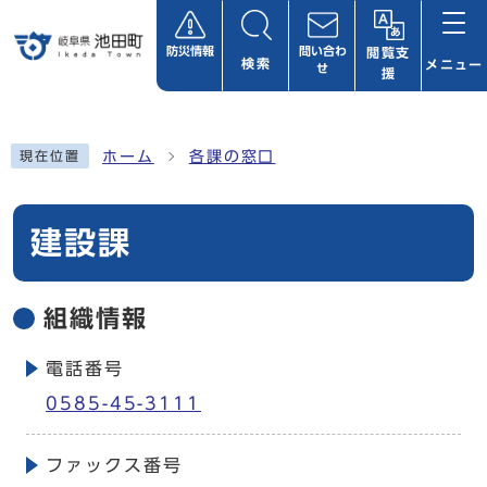
ページの先頭です
防災情報
問い合わ
閲覧支
検索
メニュー
せ
援
ここから本文です
ホーム
各課の窓口
現在位置
建設課
組織情報
電話番号
0585-45-3111
ファックス番号