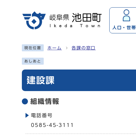
ページの先頭です
人口・
世
ここから本文です
ホーム
各課の窓口
現在位置
あしあと
建設課
組織情報
電話番号
0585-45-3111