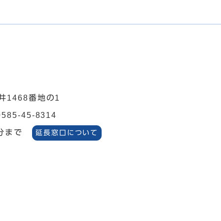
井1468番地の1
0585-45-8314
分まで
延長窓口について