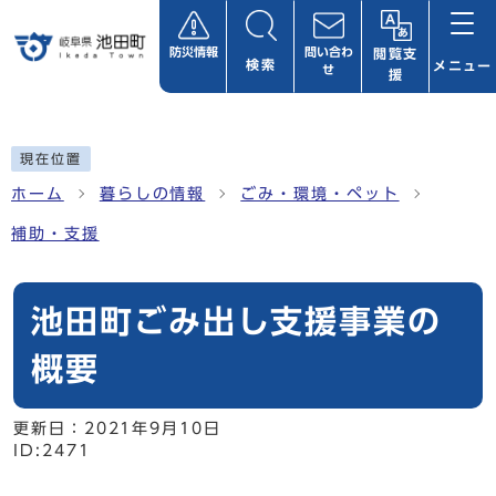
ページの先頭です
防災情報
問い合わ
閲覧支
検索
メニュー
せ
援
ここから本文です
現在位置
ホーム
暮らしの情報
ごみ・環境・ペット
補助・支援
池田町ごみ出し支援事業の
概要
更新日：
2021年9月10日
ID:2471