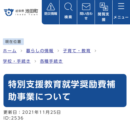
ページの先頭です
防災情報
問い合わ
閲覧支
検索
メニュー
せ
援
ここから本文です
現在位置
ホーム
暮らしの情報
子育て・教育
学校・手続き
各種手続き
特別支援教育就学奨励費補
助事業について
更新日：
2021年11月25日
ID:2536