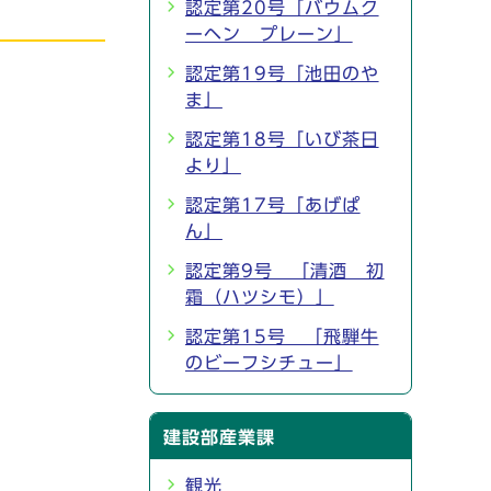
認定第20号「バウムク
ーヘン プレーン」
認定第19号「池田のや
ま」
認定第18号「いび茶日
より」
認定第17号「あげぱ
ん」
認定第9号 「清酒 初
霜（ハツシモ）」
認定第15号 「飛騨牛
のビーフシチュー」
建設部産業課
観光