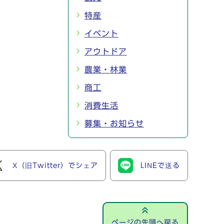
特産
イベント
アウトドア
農業・林業
商工
消費生活
募集・お知らせ
X（旧Twitter）でシェア
LINEで送る
ページの先頭へ戻る