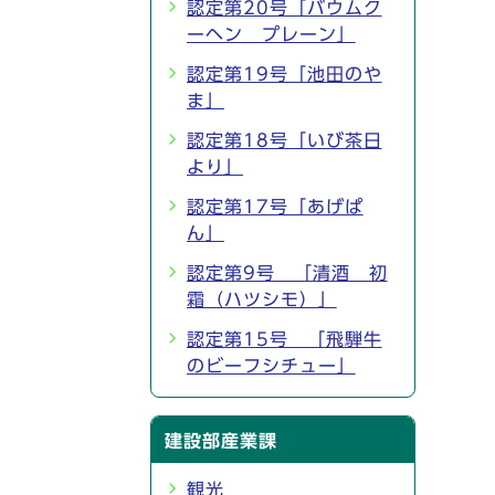
認定第20号「バウムク
ーヘン プレーン」
認定第19号「池田のや
ま」
認定第18号「いび茶日
より」
認定第17号「あげぱ
ん」
認定第9号 「清酒 初
霜（ハツシモ）」
認定第15号 「飛騨牛
のビーフシチュー」
建設部産業課
観光