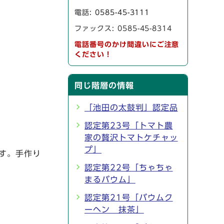
電話:
0585-45-3111
ファックス: 0585-45-8314
電話番号のかけ間違いにご注意
ください！
同じ階層の情報
「池田の太鼓判」認定品
認定第23号「トマト農
家の贅沢トマトケチャッ
プ」
す。手作り
認定第22号「ちゃちゃ
まるバウム」
認定第21号「バウムク
ーヘン 抹茶」