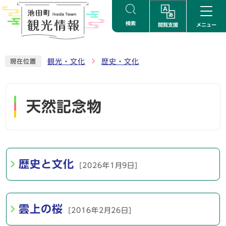
ページの先頭です
検索
閲覧支援
メニュー
ここから本文です
観光・文化
歴史・文化
現在位置
天然記念物
メインメニュー
歴史と文化
[2026年1月9日]
雲上の桜
[2016年2月26日]