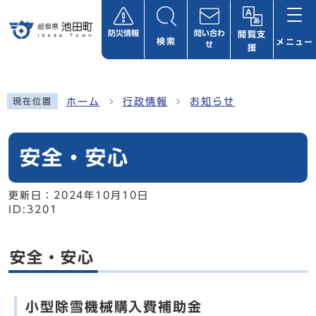
ページの先頭です
防災情報
問い合わ
閲覧支
検索
メニュー
せ
援
ここから本文です
ホーム
行政情報
お知らせ
現在位置
安全・安心
更新日：
2024年10月10日
ID:3201
安全・安心
小型除雪機械購入費補助金