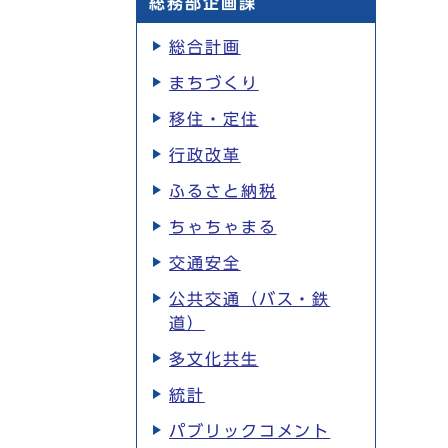
総務部企画課
総合計画
まちづくり
移住・定住
行政改革
ふるさと納税
ちゃちゃまる
交通安全
公共交通（バス・鉄
道）
多文化共生
統計
パブリックコメント