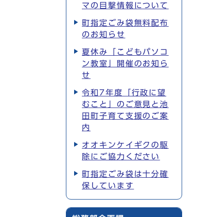
マの目撃情報について
町指定ごみ袋無料配布
のお知らせ
夏休み「こどもパソコ
ン教室」開催のお知ら
せ
令和7年度「行政に望
むこと」のご意見と池
田町子育て支援のご案
内
オオキンケイギクの駆
除にご協力ください
町指定ごみ袋は十分確
保しています