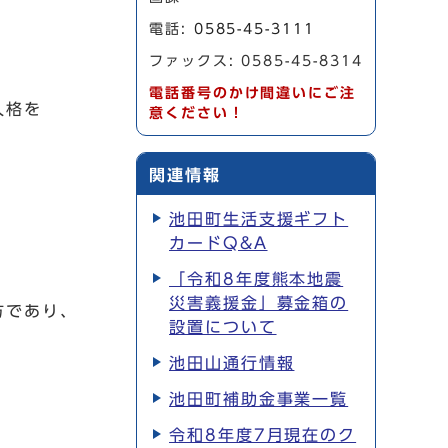
電話:
0585-45-3111
ファックス: 0585-45-8314
電話番号のかけ間違いにご注
人格を
意ください！
関連情報
池田町生活支援ギフト
カードQ&A
「令和8年度熊本地震
災害義援金」募金箱の
方であり、
設置について
池田山通行情報
池田町補助金事業一覧
令和8年度7月現在のク