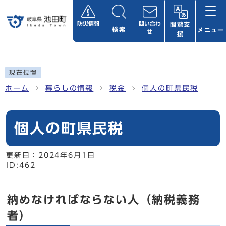
ページの先頭です
防災情報
問い合わ
閲覧支
検索
メニュー
せ
援
ここから本文です
現在位置
ホーム
暮らしの情報
税金
個人の町県民税
個人の町県民税
更新日：
2024年6月1日
ID:462
納めなければならない人（納税義務
者）