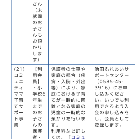
さん
（未
就園
のお
子さ
んも
お預
かり
しま
す）
(21)
【利
保護者の仕事や
池田ふれあいサ
コミ
用会
家庭の都合（疾
ポートセンター
ュニ
員】
病・入院・外出
（0585-45-
ティ
・小
等）により、家
3916）にお申
ママ
学校6
庭における子育
し込みくださ
子育
年生
てが一時的に困
い。いつでも利
てサ
まで
難となる家庭の
用できるよう入
ポー
のお
児童の一時的な
会の申し込みを
ト事
子さ
預かりを行いま
し、会員として
業
んの
す。
登録します。
保護
利用料など詳し
者・
くは、『
コミュ