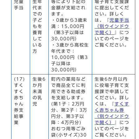
児童
生年
等により下記の
場子育て支援課
手当
代ま
金額が支給され
に提出してくだ
での
ます。
さい。詳しく
子ど
・0歳から3歳未
は、『
児童手当
もを
満：15,000円
（別ウインドウ
養育
（第3子以降は
で開く）
』につ
して
30,000円）
いてのページを
いる
・3歳から高校生
ご覧ください。
方
年代まで：
10,000円（第3
子以降は
30,000円）
(17)
生後6
町内の薬局など
生後6か月以内
すく
か月
で商品全てに利
に役場子育て支
すく
未満
用できる助成券
援課で申請して
赤ち
の乳
を支給します。
ください。詳し
ゃん
児
(第1子：2万円
くは、『
すくす
券支
分、第2子：3万
く赤ちゃん券
給事
円分、第3子以
（別ウインドウ
業
降：4万円分)
で開く）
』につ
おむつ用等ごみ
いてのページを
袋(小サイズ)30
ご覧ください。