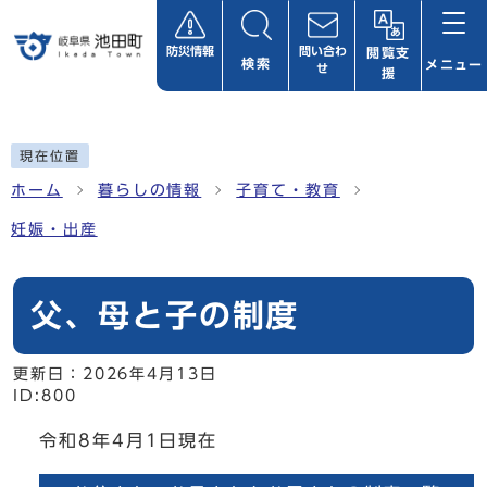
ページの先頭です
防災情報
問い合わ
閲覧支
検索
メニュー
せ
援
ここから本文です
現在位置
ホーム
暮らしの情報
子育て・教育
妊娠・出産
父、母と子の制度
更新日：
2026年4月13日
ID:800
令和8年4月1日現在