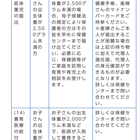
低体
さん
体重が2,500グ
健康手帳、産婦
重児
の出
ラム未満の場
さんのマイナン
の届
生体
合、母子保健法
バーカードをご
出
重が
の規定により保
持参ください。
2,50
護者の方はその
※産婦さんご本
0グラ
旨を早めに保健
人が届出するこ
ム未
センターまで届
とが困難な場合
満の
け出てくださ
は上記の持ち物
方
い。必要に応
に加えて代理人
じ、保健師等が
選任届、代理人
ご家庭を訪問し
の身元確認がで
発育や育児上の
きるものが必要
相談をお受けし
となります。
ます。
詳しくは保健セ
ンターまで問い
合わせてくださ
い。
(14)
お子
お子さんの出生
詳しくは保健セ
養育
さん
体重が2,000グ
ンターまで問い
医療
の出
ラム未満など
合わせてくださ
の給
生体
で、医師が入院
い。
付
重が
して養育するこ