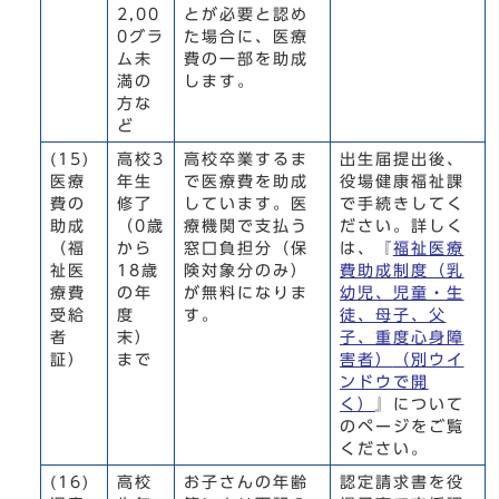
2,00
とが必要と認め
0グラ
た場合に、医療
ム未
費の一部を助成
満の
します。
方な
ど
(15)
高校3
高校卒業するま
出生届提出後、
医療
年生
で医療費を助成
役場健康福祉課
費の
修了
しています。医
で手続きしてく
助成
（0歳
療機関で支払う
ださい。詳しく
（福
から
窓口負担分（保
は、『
福祉医療
祉医
18歳
険対象分のみ）
費助成制度（乳
療費
の年
が無料になりま
幼児、児童・生
受給
度
す。
徒、母子、父
者
末）
子、重度心身障
証）
まで
害者）
（別ウイ
ンドウで開
く）
』について
のページをご覧
ください。
(16)
高校
お子さんの年齢
認定請求書を役