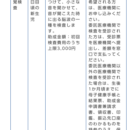
覚検
日目
つけて、小さな
希望される方
査
頃の
音を聞かせて、
は、医療機関に
新生
音が聞こえた時
お申し込みくだ
児
に出る脳波の一
さい。
種を検査しま
委託医療機関で
す。
検査を受診され
助成金額：初回
た方は、受診票
検査費用のうち
を医療機関へ提
上限3,000円
出し、差額を窓
口で支払ってく
ださい。
委託医療機関以
外の医療機関で
検査を受診され
た場合は、生後
1か月頃までに
母子健康手帳と
結果票、助成金
申請書兼請求
書、領収書、印
鑑、振込先口座
のわかるものを
持参のうえ、保