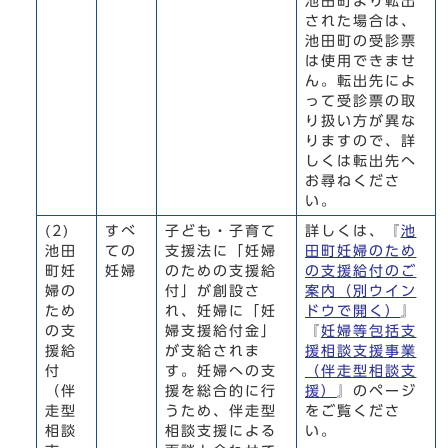
池田町より転出
された場合は、
池田町の受診票
は使用できませ
ん。転出先によ
って受診票の取
り扱い方が異な
りますので、詳
しくは転出先へ
お尋ねくださ
い。
(2)
すべ
子ども・子育て
詳しくは、『
池
池田
ての
支援法に「妊婦
田町妊婦のため
町妊
妊婦
のための支援給
の支援給付のご
婦の
付」が創設さ
案内
（別ウイン
ため
れ、妊婦に「妊
ドウで開く）
』
の支
婦支援給付金」
『
妊婦等包括支
援給
が支給されま
援相談支援事業
付
す。妊婦への支
（伴走型相談支
（伴
援を総合的に行
援）
』のページ
走型
うため、伴走型
をご覧くださ
相談
相談支援による
い。