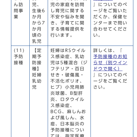
ん訪
児、
児の家庭を訪問
』についてのペ
問事
生後6
し育児に関する
ージをご覧いた
業
か月
不安や悩みを聞
だくか、保健セ
から7
き、子育てに関
ンターまで問い
か月
する情報提供を
合わせてくださ
頃の
行います。
い。
乳児
(11)
【定
妊婦はRSウイル
詳しくは、『
予防
期予
ス感染症、乳幼
予防接種のお知
接種
防接
児は5種混合（ジ
らせ
（別ウイン
種】
フテリア・百日
ドウで開く）
妊婦
せき・破傷風・
』についてのペ
乳幼
不活化ポリオ、
ージをご覧くだ
児
ヒブ）小児用肺
さい。
炎球菌、B型肝
炎、ロタウイル
ス感染症、
BCG、麻しんお
よび風しん、水
痘、日本脳炎の
予防接種につい
ては、指定医療