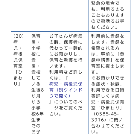
緊急の場合で
も、利用できる
こともあります
ので電話でお尋
ねください。
(20)
保育
お子さんが病気
利用前に登録を
病
園・
の時、保護者に
します。登録を
児・
小学
代わって一時的
希望される方
病後
校に
にお預かりし、
は、事前に「登
児保
登
保育と看護を行
録申請書」を保
育室
園・
います。
育室に提出しま
「ひ
登校
利用料など詳し
す。
まわ
して
くは、『
※お預かりでき
り」
いる
病児・病後児保
る症状・状態、
生後8
育
（別ウインド
利用できる日時
か月
ウで開く）
等詳しくは病
から
』についてのペ
児・病後児保育
小学
ージをご覧くだ
室「ひまわり」
校6年
さい。
（0585-45-
生ま
3916）に問い
での
合わせてくださ
お子
い。