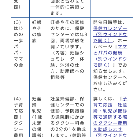
支
面談と合わせて
援）
一体的に実施し
ます。
(3)
妊婦
妊婦やその家族
開催日時等は、
はじ
やそ
のために、保健
保健カレンダー
めの
の家
センターでは年3
（別ウインドウ
一歩
族
回、両親学級を
で開く）
、ホー
パ
開いています。
ムページ『
ママ
パ・
（内容）妊娠シ
とパパの健康
ママ
ュミレーター体
（別ウインドウ
の会
験、沐浴の仕
で開く）
』でお
方、助産師への
知らせします。
相談等
保健センターへ
お申し込みくだ
さい。
(4)
妊産
妊産婦健診、保
詳しくは、『
子
子育
婦
健センターでの
育て応援 妊産
て応
乳児
健診、予防接種
婦・乳児が健診
援！
(1歳
の通院時にかか
等で通院する際
タク
未満
るタクシー料金
のタクシー費用
シー
の保
の2分の1を助成
を助成します
費用
護者)
します。(健診等
（別ウインドウ