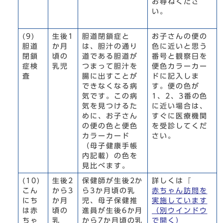
お尋ねくださ
い。
(9)
生後1
胆道閉鎖症と
お子さんの便の
胆道
か月
は、胆汁の通り
色に近いと思う
閉鎖
頃の
道である胆道が
番号と観察日を
症検
乳児
つまって胆汁を
便色カラーカー
査
腸に出すことが
ドに記入しま
できなくなる病
す。便の色が
気です。この病
1、2、3番の色
気を見つけるた
に近い場合は、
めに、お子さん
すぐに医療機関
の便の色と便色
を受診してくだ
カラーカード
さい。
（母子健康手帳
内記載）の色を
見比べます。
(10)
生後2
保健師が生後2か
詳しくは『
こん
から3
ら3か月頃の乳
赤ちゃん訪問を
にち
か月
児、母子保健推
実施しています
は赤
頃の
進員が生後6か月
（別ウインドウ
ちゃ
乳
から7か月頃の乳
で開く）