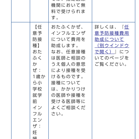
機関において無
料で受けられま
す。
【任
おたふくかぜ、
詳しくは、『
任
意予
インフルエンザ
意予防接種費用
防接
について費用を
助成について
種】
助成します。
（別ウインドウ
おた
なお、任意接種
で開く）
』につ
ふく
は医師と相談の
いてのページを
か
うえ個人の意思
ご覧ください。
ぜ：
により接種を受
1歳か
けるものです。
ら小
接種について
学校
は、かかりつけ
就学
の医師や接種を
前
受ける医師等に
イン
よくご相談くだ
フル
さい。
エン
ザ：
妊
婦、