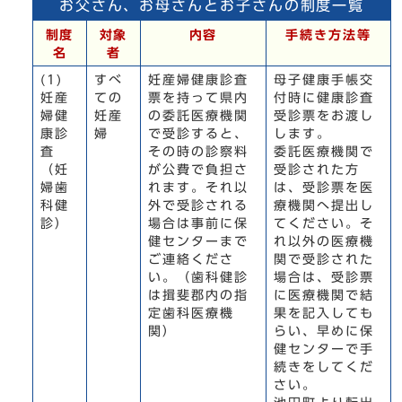
お父さん、お母さんとお子さんの制度一覧
制度
対象
内容
手続き方法等
名
者
(1)
すべ
妊産婦健康診査
母子健康手帳交
妊産
ての
票を持って県内
付時に健康診査
婦健
妊産
の委託医療機関
受診票をお渡し
康診
婦
で受診すると、
します。
査
その時の診察料
委託医療機関で
（妊
が公費で負担さ
受診された方
婦歯
れます。それ以
は、受診票を医
科健
外で受診される
療機関へ提出し
診）
場合は事前に保
てください。そ
健センターまで
れ以外の医療機
ご連絡くださ
関で受診された
い。（歯科健診
場合は、受診票
は揖斐郡内の指
に医療機関で結
定歯科医療機
果を記入しても
関）
らい、早めに保
健センターで手
続きをしてくだ
さい。