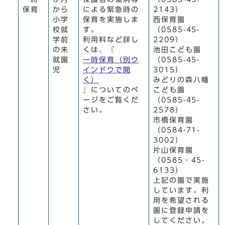
保育
から
による緊急時の
2143）
小学
保育を実施しま
西保育園
校就
す。
（0585-45-
学前
利用料など詳し
2209）
の未
くは、『
池田こども園
就園
一時保育
（別ウ
（0585-45-
児
インドウで開
3015）
く）
みどりの森八幡
』についてのペ
こども園
ージをご覧くだ
（0585-45-
さい。
2578）
市橋保育園
（0584-71-
3002）
片山保育園
（0585‐45-
6133）
上記の園で実施
しています。利
用を希望される
園に登録申請を
してください。