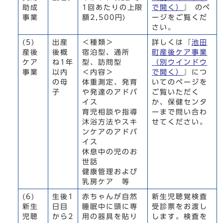
助成
1回あたりの上限
で開く）
』 のペ
事業
額2,500円)
ージをご覧くだ
さい。
(5)
出産
＜種類＞
詳しくは『
池田
産後
後概
宿泊型、通所
町産後ケア事業
ケア
ね1年
型、訪問型
（別ウインドウ
事業
以内
＜内容＞
で開く）
』につ
の母
体重測定、発育
いてのページを
子
や発達のアドバ
ご覧いただく
イス
か、保健センタ
育児相談や指導
ーまで問い合わ
沐浴方法やスキ
せてください。
ンケアのアドバ
イス
休息中の児のお
世話
健康管理および
乳房ケア 等
(6)
生後1
赤ちゃんが自然
新生児聴覚検査
新生
日目
睡眠中に頭に専
受診票をお渡し
児聴
から2
用の器具を貼り
します。検査を