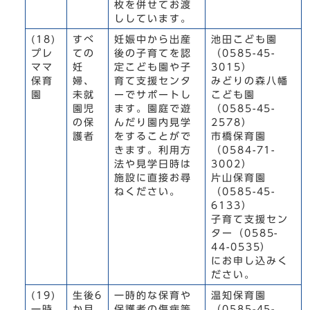
枚を併せてお渡
ししています。
(18)
すべ
妊娠中から出産
池田こども園
プレ
ての
後の子育てを認
（0585-45-
ママ
妊
定こども園や子
3015）
保育
婦、
育て支援センタ
みどりの森八幡
園
未就
ーでサポートし
こども園
園児
ます。園庭で遊
（0585-45-
の保
んだり園内見学
2578）
護者
をすることがで
市橋保育園
きます。利用方
（0584-71-
法や見学日時は
3002）
施設に直接お尋
片山保育園
ねください。
（0585-45-
6133）
子育て支援セン
ター（0585-
44-0535）
にお申し込みく
ださい。
(19)
生後6
一時的な保育や
温知保育園
一時
か月
保護者の傷病等
（0585-45-