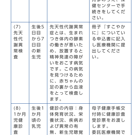
健センターで手
続きをしてくだ
さい。
(7)
生後5
先天性代謝異常
冊子『すこやか
先天
日目
症とは、生まれ
に』についてい
性代
から7
つき体内の酵素
る申込書に記入
謝異
日目
の働きが悪いた
し医療機関に提
常検
の新
め、放置すると
出してくださ
査
生児
精神発達の障が
い。
いをおこす病気
です。この病気
を見つけるため
に、赤ちゃんの
足の裏から血液
をとって検査し
ます。
(8)
生後1
健診の内容：身
母子健康手帳交
1か月
か月
体発育状況、栄
付時に健康診査
児健
頃の
養状況、疾病お
受診票をお渡し
康診
乳児
よび異常の有
します。
査
無、新生児聴覚
委託医療機関で