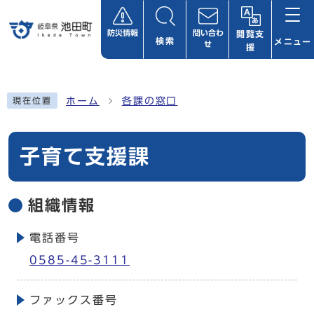
ページの先頭です
防災情報
問い合わ
閲覧支
検索
メニュー
せ
援
ここから本文です
ホーム
各課の窓口
現在位置
子育て支援課
組織情報
電話番号
0585-45-3111
ファックス番号