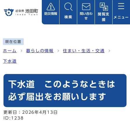
ページの先頭です
防災情報
問い合わ
閲覧支
検索
メニュー
せ
援
ここから本文です
現在位置
ホーム
暮らしの情報
住まい・生活・交通
下水道
下水道 このようなときは
必ず届出をお願いします
更新日：
2026年4月13日
ID:1238