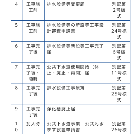
4
工事施
排水設備等変更届
別記第
工前
2号様
式
5
工事施
排水設備等の新設等工事設
別記第
工前
計審査申請書
24号様
式
6
工事完
排水設備等新設等工事完了
別記第
了後
届
6号様
式
7
工事完
公共下水道使用開始（休
別記第
了後・
止・廃止・再開）届
11号様
随時
式
8
工事完
排水設備工事原簿
別記第
了後
25号様
式
9
工事完
浄化槽廃止届
了後
1
加入時
公共下水道事業 公共汚水
別記第
0
ます設置申請書
26号様