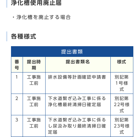
浄化槽使用廃止届
・浄化槽を廃止する場合
各種様式
提出書類
番
提出時
提出書類名
様式
号
期
1
工事施
排水設備等計画確認申請書
別記第
工前
1号様
式
2
工事施
下水道繋ぎ込み工事に係る
別記第
工前
浄化槽最終清掃日確定届
22号様
式
3
工事施
下水道繋ぎ込み工事に係る
別記第
工前
し尿汲み取り最終清掃日確
23号様
定届
式